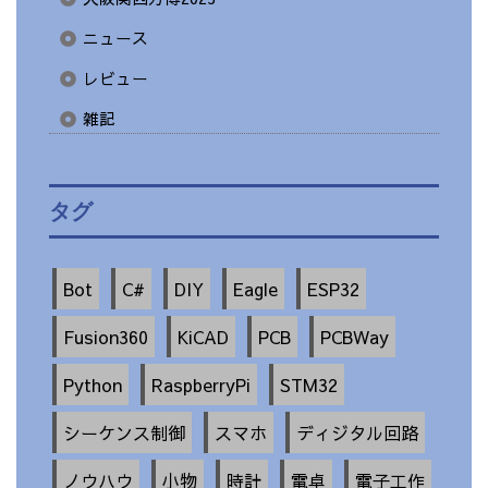
ニュース
レビュー
雑記
タグ
Bot
C#
DIY
Eagle
ESP32
Fusion360
KiCAD
PCB
PCBWay
Python
RaspberryPi
STM32
シーケンス制御
スマホ
ディジタル回路
ノウハウ
小物
時計
電卓
電子工作