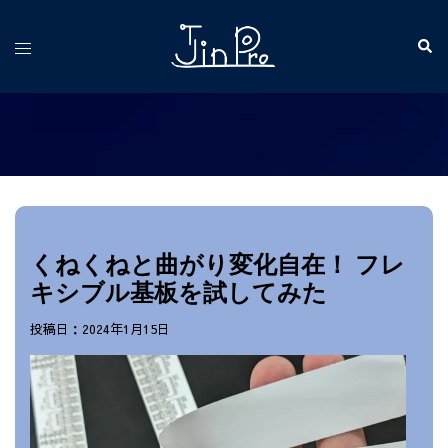
コ
ン
検
ト
索
テ
グ
ン
ル
ツ
メ
へ
ニ
ス
ュ
キ
ー
ッ
プ
くねくねと曲がり変化自在！ フレ
キシブル基板を試してみた
投稿日：2024年1月15日