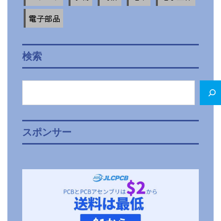
電子部品
検索
検
索
スポンサー