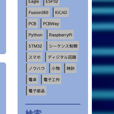
Eagle
ESP32
Fusion360
KiCAD
PCB
PCBWay
Python
RaspberryPi
STM32
シーケンス制御
スマホ
ディジタル回路
ノウハウ
小物
時計
電卓
電子工作
電子部品
検索