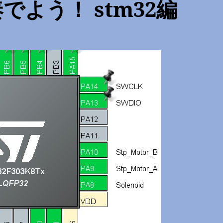
よう！ stm32編