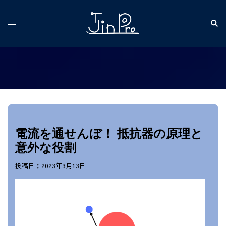
コ
ン
検
ト
索
テ
グ
ン
ル
ツ
メ
へ
ニ
ス
ュ
キ
ー
ッ
プ
電流を通せんぼ！ 抵抗器の原理と
意外な役割
投稿日：2023年3月13日