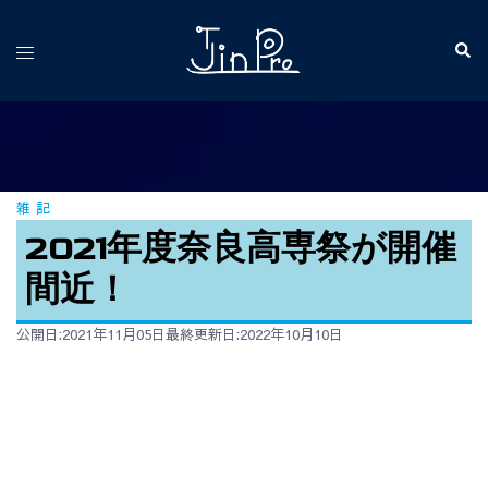
コ
ン
検
ト
索
テ
グ
ン
ル
ツ
メ
へ
ニ
ス
ュ
雑記
キ
ー
ッ
2021年度奈良高専祭が開催
プ
間近！
公開日:2021年11月05日
最終更新日:2022年10月10日