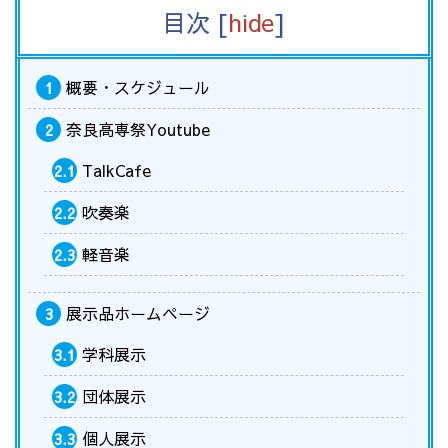
目次
[
hide
]
概要・スケジュール
1
奈良高専祭Youtube
2
TalkCafe
2.1
吹奏楽
2.2
軽音楽
2.3
展示品ホームページ
3
学科展示
3.1
団体展示
3.2
個人展示
3.3