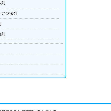
法則
ッフの法則
列
流則