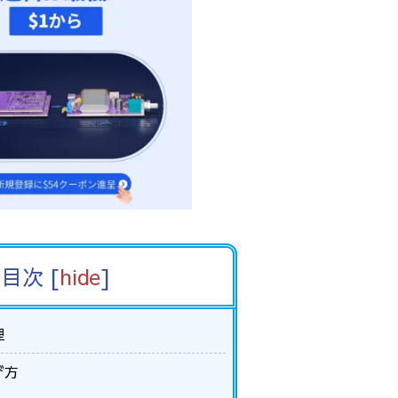
目次
[
hide
]
理
び方