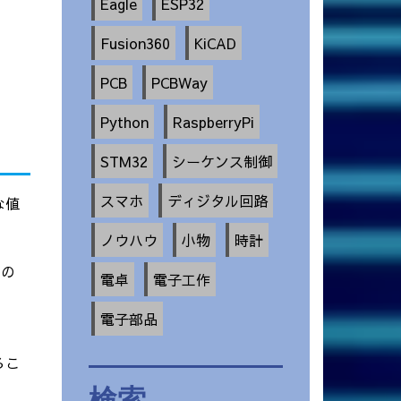
Eagle
ESP32
Fusion360
KiCAD
PCB
PCBWay
Python
RaspberryPi
STM32
シーケンス制御
スマホ
ディジタル回路
な値
ノウハウ
小物
時計
れの
電卓
電子工作
電子部品
るこ
検索