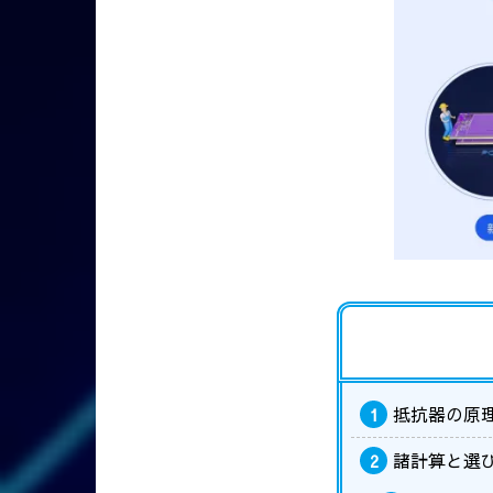
抵抗器の原
1
諸計算と選
2