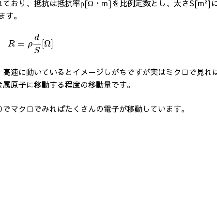
おり、抵抗は抵抗率ρ[Ω・m]を比例定数とし、太さS[m²]
ます。
d
=
[
Ω
]
R
ρ
S
、高速に動いているとイメージしがちですが実はミクロで見れ
金属原子に移動する程度の移動量です。
のでマクロでみればたくさんの電子が移動しています。