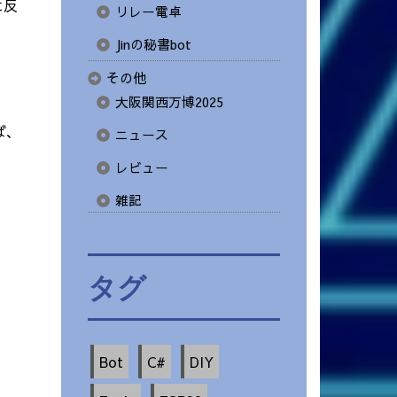
に反
リレー電卓
Jinの秘書bot
その他
大阪関西万博2025
ば、
ニュース
レビュー
雑記
タグ
Bot
C#
DIY