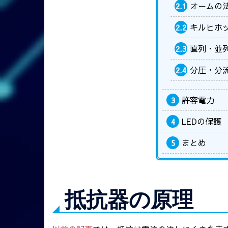
オームの
2.1
キルヒホ
2.2
直列・並
2.3
分圧・分
2.4
許容電力
3
LEDの保護
4
まとめ
5
抵抗器の原理