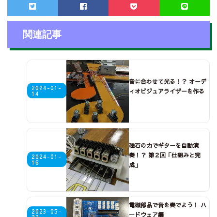
関連記事
音に合わせて光る！？ オーデ
2024-01-
ィオビジュアライザーを作る
14
磁石の力でギターを自動演
奏！？ 第２回「仕組みと完
2024-01-
16
成」
電磁部品で音を奏でよう！ ハ
2023-05-
ードウェア編
22