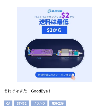
それではまた！GoodBye！
C#
STM32
ノウハウ
電子工作