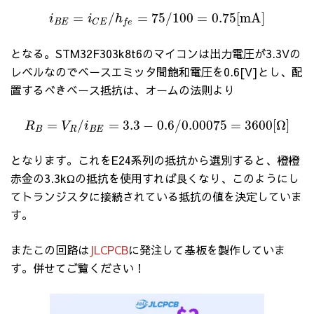
=
/
=
75
/
100
=
0.75
[
m
A
]
i
i
h
B
E
C
E
f
e
となる。STM32F303k8t6のマイコンは出力電圧が3.3Vの
レベルなのでベースエミッタ間飽和電圧を0.6[V]とし、配
置するべきベース抵抗は、オームの法則より
=
/
=
3.3
−
0.6
/
0.00075
=
3600
[
Ω
]
R
V
i
B
R
B
E
となります。これをE24系列の抵抗から選別すると、橙橙
赤金の3.3kΩの抵抗を使用すれば良くなり、このようにし
てトランジスタに接続されている抵抗の値を決定していま
す。
またこの回路は
JLCPCB
に発注して基板を製作していま
す。併せてご覧ください！