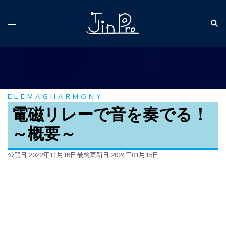
コ
ン
検
ト
索
テ
グ
ン
ル
ツ
メ
へ
ニ
ス
ュ
ELEMAGHARMONY
キ
ー
ッ
電磁リレーで音を奏でる！
プ
～概要～
公開日:2022年11月16日
最終更新日:2024年01月15日