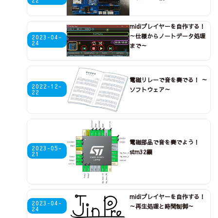
midiプレイヤーを自作する！
～仕様からノートデータ処理
2023-04-
24
まで～
電磁リレーで音を奏でる！ ～
2022-12-
ソフトウェア～
22
電磁部品で音を奏でよう！
2023-05-
stm32編
21
midiプレイヤーを自作する！
2023-04-
～再生処理と時間制御～
24