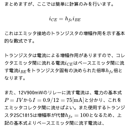
まとめますが、ここでは簡単に計算のみを行います。
=
i
h
i
B
E
C
E
f
e
これはエミッタ接地のトランジスタの増幅作用を示す基本
的な数式です。
トランジスタは電流による増幅作用がありますので、コレ
クタエミッタ間に流れる電流
はベースエミッタ間に流
i
C
E
す電流
をトランジスタ固有の決められた倍率
倍と
i
h
B
E
f
e
なります。
また、12V900mWのリレーに流す電流は、電力の基本式
から
と分かり、これを
=
=
0.9
/
12
=
75
[
m
A
]
P
I
V
I
エミッタコレクタ間に流せばよい。また使用するトランジ
スタ2SC1815は増幅率が代替
となるため、上
=
100
h
f
e
記の基本式よりベースエミッタ間に流す電流は、