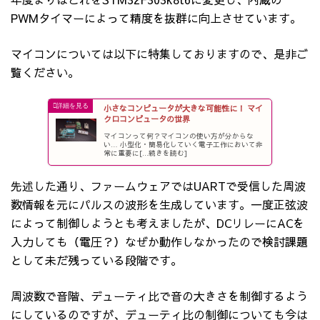
PWMタイマーによって精度を抜群に向上させています。
マイコンについては以下に特集しておりますので、是非ご
覧ください。
小さなコンピュータが大きな可能性に！ マイ
クロコンピュータの世界
マイコンって何？マイコンの使い方が分からな
い… 小型化・簡易化していく電子工作において非
常に重要に[...続きを読む]
先述した通り、ファームウェアではUARTで受信した周波
数情報を元にパルスの波形を生成しています。一度正弦波
によって制御しようとも考えましたが、DCリレーにACを
入力しても（電圧？）なぜか動作しなかったので検討課題
として未だ残っている段階です。
周波数で音階、デューティ比で音の大きさを制御するよう
にしているのですが、デューティ比の制御についても今は