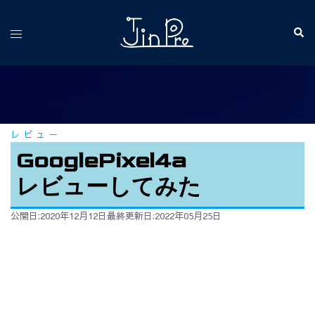
コ
ン
検
ト
索
テ
グ
ン
ル
ツ
メ
へ
ニ
ス
ュ
レビュー
キ
ー
ッ
GooglePixel4a
プ
レビューしてみた
公開日:2020年12月12日
最終更新日:2022年05月25日