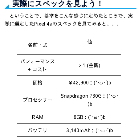
実際にスペックを見よう！
ということで、基準をこんな感じに定めたところで、実
際に選定したPixel 4aのスペックを見てみると、、、
値
名前・式
パフォーマンス
> 1 (主観)
÷ コスト
価格
￥42,900：(`･ω･´)b
Snapdragon 730G：(`･ω･
プロセッサー
´)b
RAM
6GB：(`･ω･´)b
バッテリ
3,140ｍAh：(`･ω･´)b