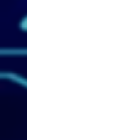
ジ
送
り