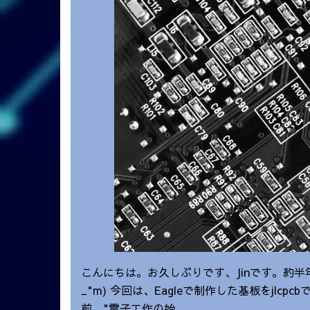
こんにちは。お久しぶりです、Jinです。約半
_"m) 今回は、Eagleで制作した基板をjl
前、"電子工作の始…