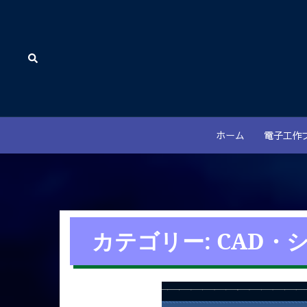
コ
ン
テ
検
ン
索
ツ
へ
ス
キ
ホーム
電子工作
ッ
プ
カテゴリー:
CAD・