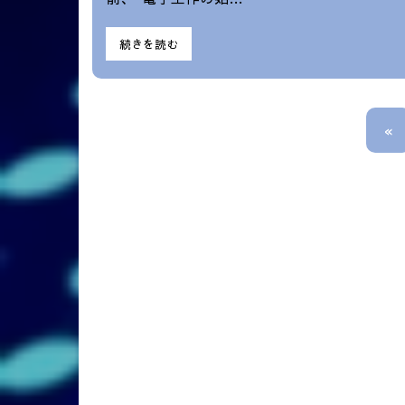
続きを読む
«
投
稿
の
ペ
ー