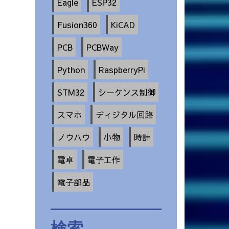
Eagle
ESP32
Fusion360
KiCAD
PCB
PCBWay
Python
RaspberryPi
STM32
シーケンス制御
スマホ
ディジタル回路
ノウハウ
小物
時計
電卓
電子工作
電子部品
検索